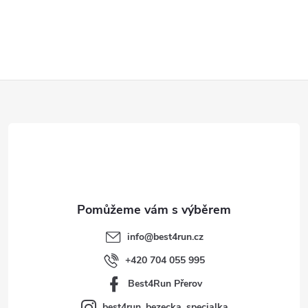
Z
á
p
a
t
info
@
best4run.cz
í
+420 704 055 995
Best4Run Přerov
best4run_bezecka_specialka