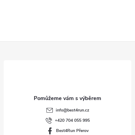
Z
á
p
a
t
info
@
best4run.cz
í
+420 704 055 995
Best4Run Přerov