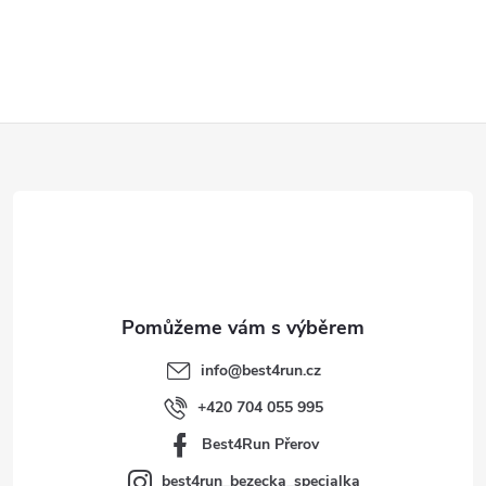
Z
á
p
a
t
info
@
best4run.cz
í
+420 704 055 995
Best4Run Přerov
best4run_bezecka_specialka