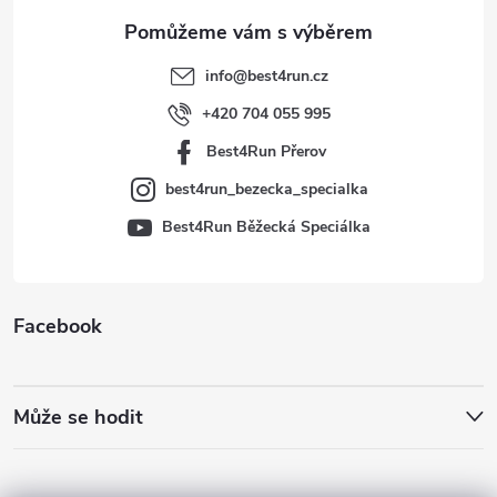
a
t
info
@
best4run.cz
í
+420 704 055 995
Best4Run Přerov
best4run_bezecka_specialka
Best4Run Běžecká Speciálka
Facebook
Může se hodit