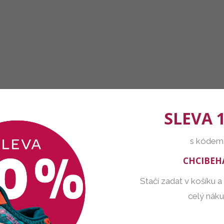
SLEVA 
s kódem
CHCIBEH
Stačí zadat v košíku a
celý nák