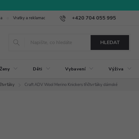
+420 704 055 995
ba
Vratky a reklamace
HLEDAT
Ženy
Děti
Vybavení
Výživa
íčtvrťáky
Craft ADV Wool Merino Knickers třičtvrťáky dámské