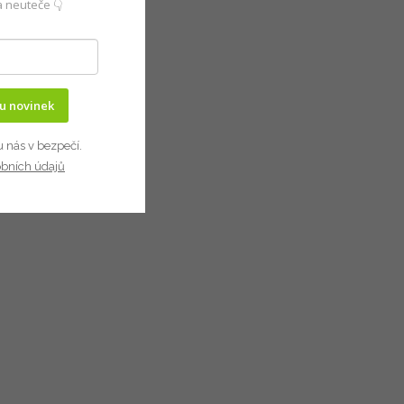
 neuteče 👇
ru novinek
u nás v bezpečí.
obních údajů