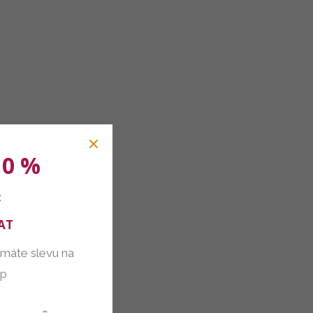
10 %
:
AT
 máte slevu na
up