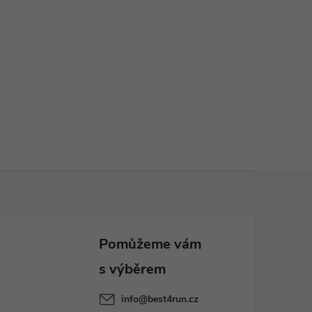
info
@
best4run.cz