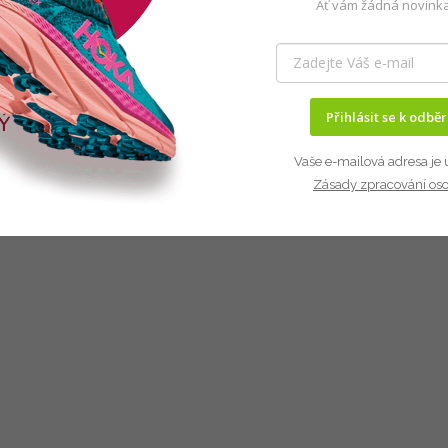
Ať vám žádná novinka
Přihlásit se k odbě
Vaše e-mailová adresa je 
Zásady zpracování os