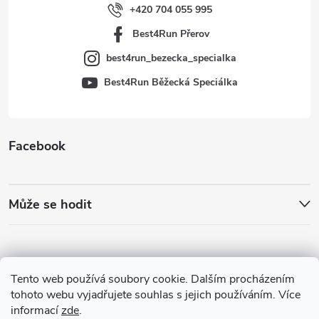
í
+420 704 055 995
Best4Run Přerov
best4run_bezecka_specialka
Best4Run Běžecká Speciálka
Facebook
Může se hodit
Tento web používá soubory cookie. Dalším procházením
tohoto webu vyjadřujete souhlas s jejich používáním. Více
informací
zde
.