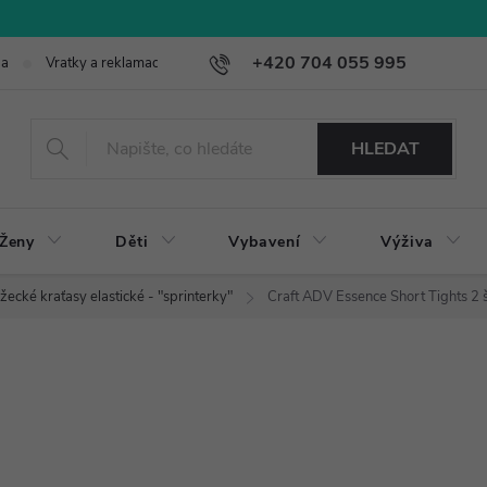
+420 704 055 995
ba
Vratky a reklamace
HLEDAT
Ženy
Děti
Vybavení
Výživa
žecké kraťasy elastické - "sprinterky"
Craft ADV Essence Short Tights 2