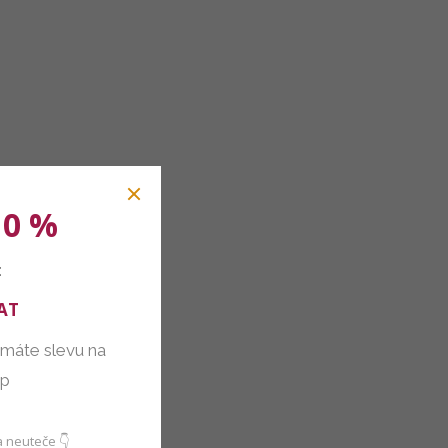
10 %
:
AT
 máte slevu na
up
 neuteče 👇