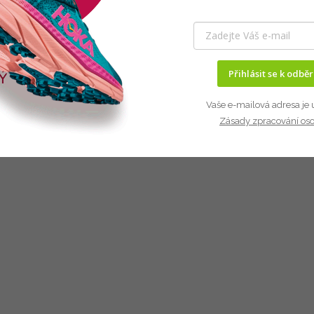
Přihlásit se k odbě
Vaše e-mailová adresa je 
Zásady zpracování os