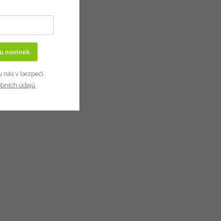
ru novinek
u nás v bezpečí.
obních údajů