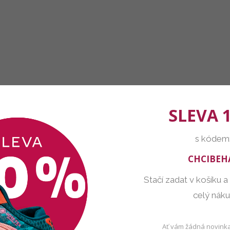
SLEVA 
s kódem
CHCIBEH
Stačí zadat v košíku a
celý nák
Ať vám žádná novinka