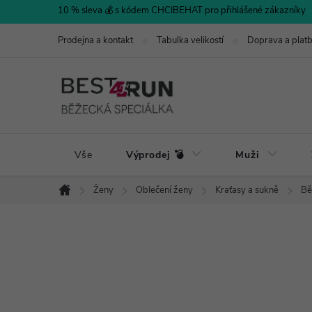
Přejít
10 % sleva 💰 s kódem CHCIBEHAT pro přihlášené zákazníky
na
Prodejna a kontakt
Tabulka velikostí
Doprava a plat
obsah
Vše
Výprodej 💣
Muži
Ženy
Oblečení ženy
Kraťasy a sukně
Bě
Domů