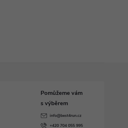
info
@
best4run.cz
+420 704 055 995