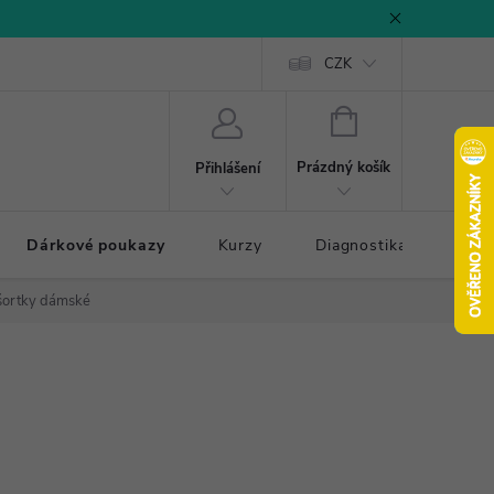
CZK
NÁKUPNÍ
KOŠÍK
Prázdný košík
Přihlášení
Dárkové poukazy
Kurzy
Diagnostika došlapu
 šortky dámské