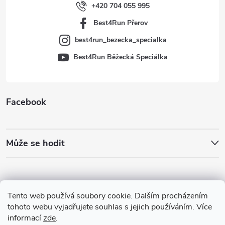
í
+420 704 055 995
Best4Run Přerov
best4run_bezecka_specialka
Best4Run Běžecká Speciálka
Facebook
Může se hodit
Tento web používá soubory cookie. Dalším procházením
tohoto webu vyjadřujete souhlas s jejich používáním. Více
informací
zde
.