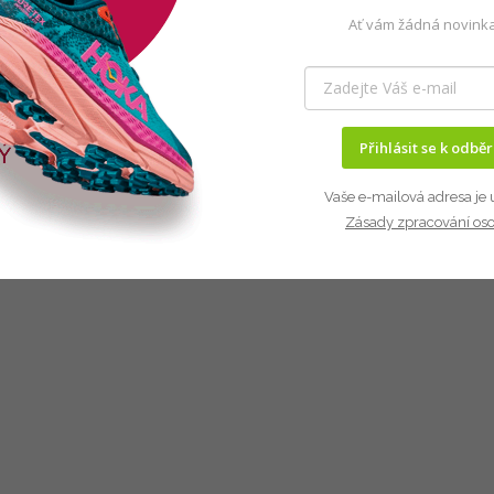
Ať vám žádná novinka
Přihlásit se k odbě
Vaše e-mailová adresa je 
Zásady zpracování os