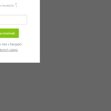
 neuteče 👇
ru novinek
u nás v bezpečí.
obních údajů