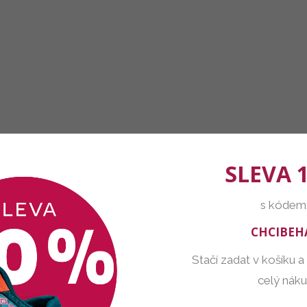
SLEVA 
s kódem
CHCIBEH
Stačí zadat v košíku a
celý nák