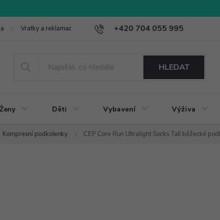
+420 704 055 995
ba
Vratky a reklamace
HLEDAT
Ženy
Děti
Vybavení
Výživa
Kompresní podkolenky
CEP Core Run Ultralight Socks Tall běžecké po