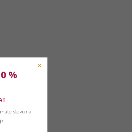
10 %
:
AT
 máte slevu na
up