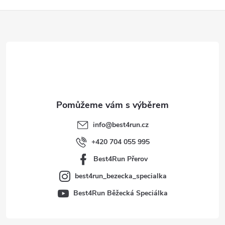
Z
á
p
a
t
info
@
best4run.cz
í
+420 704 055 995
Best4Run Přerov
best4run_bezecka_specialka
Best4Run Běžecká Speciálka