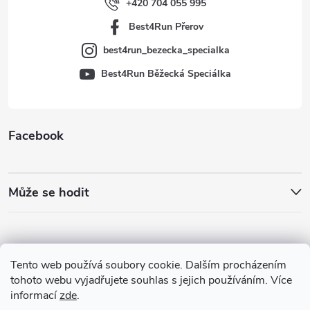
í
+420 704 055 995
Best4Run Přerov
best4run_bezecka_specialka
Best4Run Běžecká Speciálka
Facebook
Může se hodit
Tento web používá soubory cookie. Dalším procházením
tohoto webu vyjadřujete souhlas s jejich používáním. Více
informací
zde
.