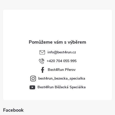
á
p
a
t
info
@
best4run.cz
í
+420 704 055 995
Best4Run Přerov
best4run_bezecka_specialka
Best4Run Běžecká Speciálka
Facebook