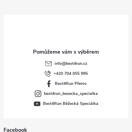
Z
á
p
a
t
info
@
best4run.cz
í
+420 704 055 995
Best4Run Přerov
best4run_bezecka_specialka
Best4Run Běžecká Speciálka
Facebook