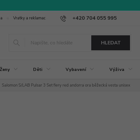
+420 704 055 995
ba
Vratky a reklamace
HLEDAT
Ženy
Děti
Vybavení
Výživa
Salomon S/LAB Pulsar 3 Set fiery red andorra ora běžecká vesta unisex