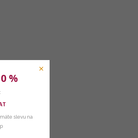
10 %
:
AT
 máte slevu na
up