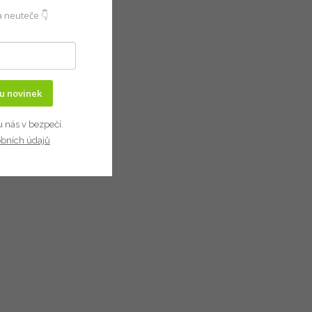
 neuteče 👇
ru novinek
u nás v bezpečí.
obních údajů