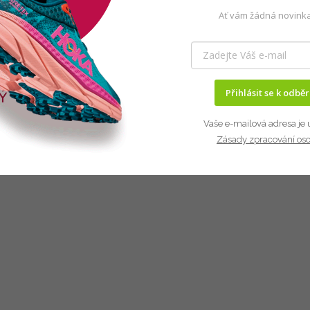
Ať vám žádná novinka
Přihlásit se k odbě
Vaše e-mailová adresa je 
Zásady zpracování os