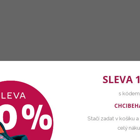
SLEVA 
s kódem
CHCIBEH
Stačí zadat v košíku a
celý nák