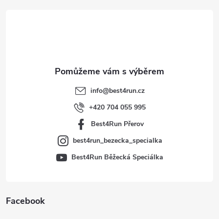
á
p
a
t
info
@
best4run.cz
í
+420 704 055 995
Best4Run Přerov
best4run_bezecka_specialka
Best4Run Běžecká Speciálka
Facebook