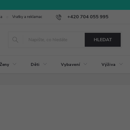
+420 704 055 995
ba
Vratky a reklamace
HLEDAT
Ženy
Děti
Vybavení
Výživa