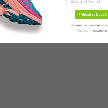
Přihlásit se k odbě
Vaše e-mailová adresa je 
Zásady zpracování os