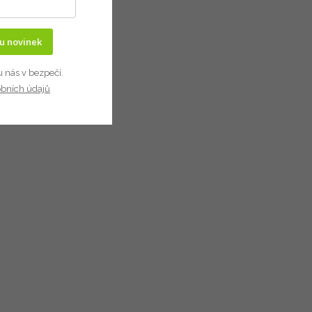
ru novinek
u nás v bezpečí.
obních údajů