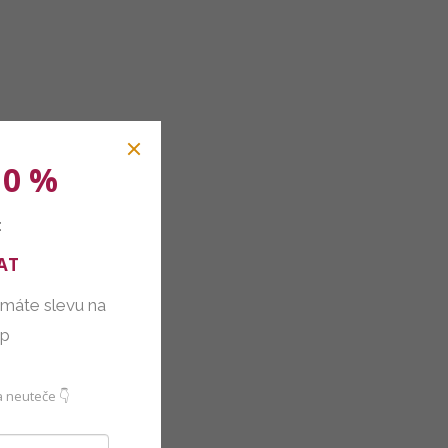
10 %
:
AT
 máte slevu na
up
 neuteče 👇