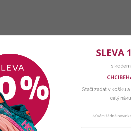
SLEVA 
s kódem
CHCIBEH
Stačí zadat v košíku a
celý nák
Ať vám žádná novinka