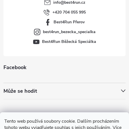
t
info
@
best4run.cz
í
+420 704 055 995
Best4Run Přerov
best4run_bezecka_specialka
Best4Run Běžecká Speciálka
Facebook
Může se hodit
Tento web používá soubory cookie. Dalším procházením
tohoto webu vyjadřujete souhlas s jejich používáním. Více