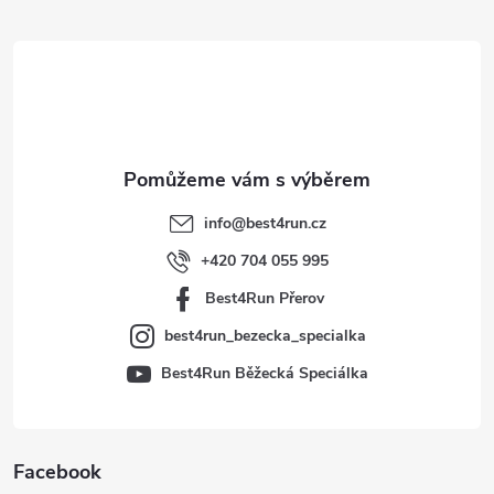
á
p
a
t
info
@
best4run.cz
í
+420 704 055 995
Best4Run Přerov
best4run_bezecka_specialka
Best4Run Běžecká Speciálka
Facebook