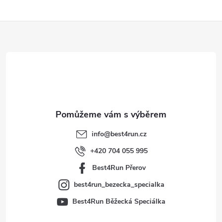
Z
á
p
a
t
info
@
best4run.cz
í
+420 704 055 995
Best4Run Přerov
best4run_bezecka_specialka
Best4Run Běžecká Speciálka