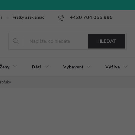
+420 704 055 995
ba
Vratky a reklamace
HLEDAT
Ženy
Děti
Vybavení
Výživa
rofuky