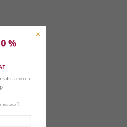
10 %
:
AT
 máte slevu na
up
 neuteče 👇