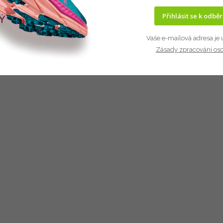
Přihlásit se k odbě
Vaše e-mailová adresa je 
Zásady zpracování os