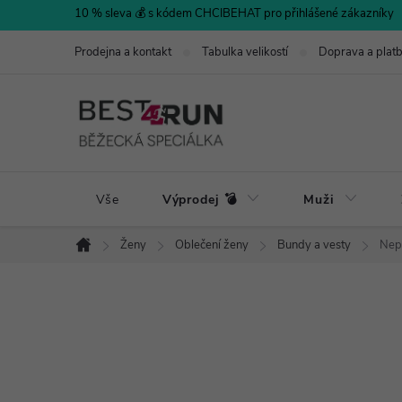
Přejít
10 % sleva 💰 s kódem CHCIBEHAT pro přihlášené zákazníky
na
Prodejna a kontakt
Tabulka velikostí
Doprava a plat
obsah
Vše
Výprodej 💣
Muži
Ženy
Oblečení ženy
Bundy a vesty
Nep
Domů