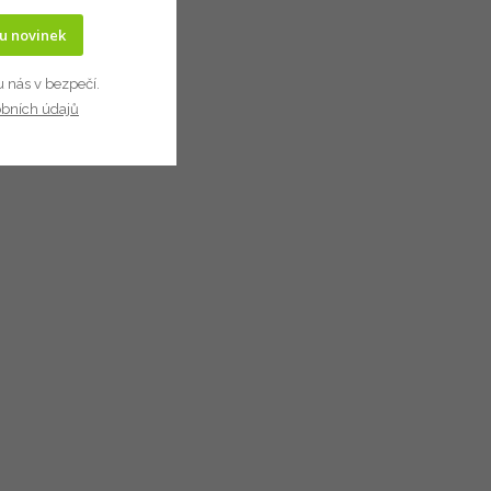
ru novinek
u nás v bezpečí.
obních údajů