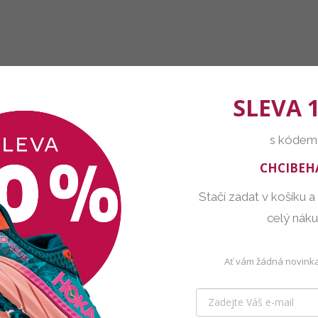
SLEVA 
s kódem
CHCIBEH
Stačí zadat v košíku a
celý nák
Ať vám žádná novinka