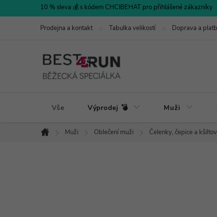
Přejít
10 % sleva 💰 s kódem CHCIBEHAT pro přihlášené zákazníky
na
Prodejna a kontakt
Tabulka velikostí
Doprava a plat
obsah
Vše
Výprodej 💣
Muži
Muži
Oblečení muži
Čelenky, čepice a kšilto
Domů