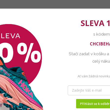
SLEVA 
s kódem
CHCIBEH
Stačí zadat v košíku a
celý nák
Ať vám žádná novinka
Přihlásit se k odbě