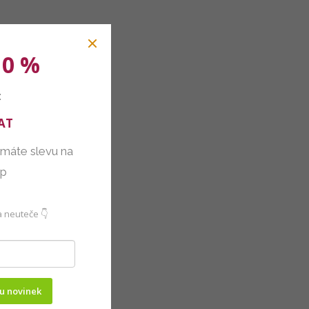
10 %
:
AT
 máte slevu na
up
 neuteče 👇
ru novinek