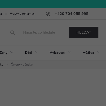
+420 704 055 995
ba
Vratky a reklamace
HLEDAT
Ženy
Děti
Vybavení
Výživa
vky
Čelenky pánské