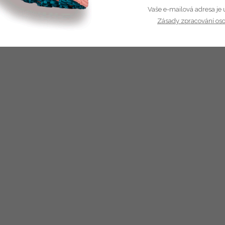
Vaše e-mailová adresa je 
Zásady zpracování os