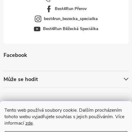
í
Best4Run Přerov
best4run_bezecka_specialka
Best4Run Běžecká Speciálka
Facebook
Může se hodit
Tento web používá soubory cookie. Dalším procházením
tohoto webu vyjadřujete souhlas s jejich používáním. Více
informací
zde
.