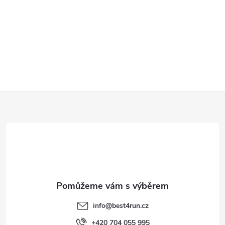
Z
á
p
a
t
info
@
best4run.cz
+420 704 055 995