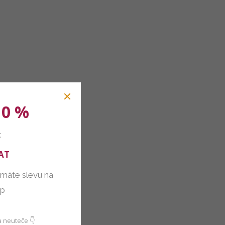
10 %
:
AT
 máte slevu na
up
 neuteče 👇