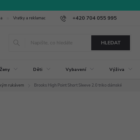
+420 704 055 995
ba
Vratky a reklamace
HLEDAT
Ženy
Děti
Vybavení
Výživa
átkým rukávem
Brooks High Point Short Sleeve 2.0 triko dámské