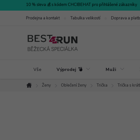
Přejít
10 % sleva 💰 s kódem CHCIBEHAT pro přihlášené zákazníky
na
Prodejna a kontakt
Tabulka velikostí
Doprava a plat
obsah
Vše
Výprodej 💣
Muži
Ženy
Oblečení ženy
Trička
Trička s kr
Domů