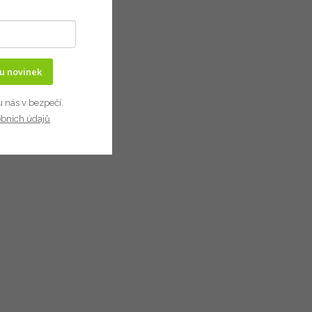
ru novinek
u nás v bezpečí.
obních údajů