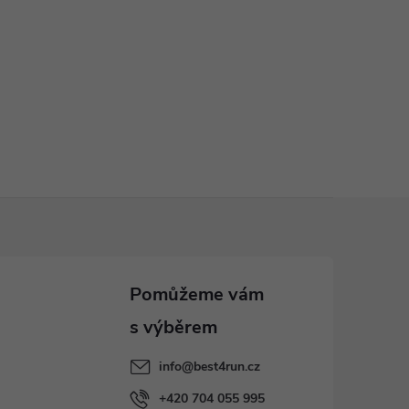
info
@
best4run.cz
+420 704 055 995