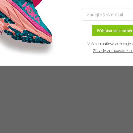
Přihlásit se k odbě
Vaše e-mailová adresa je 
Zásady zpracování os