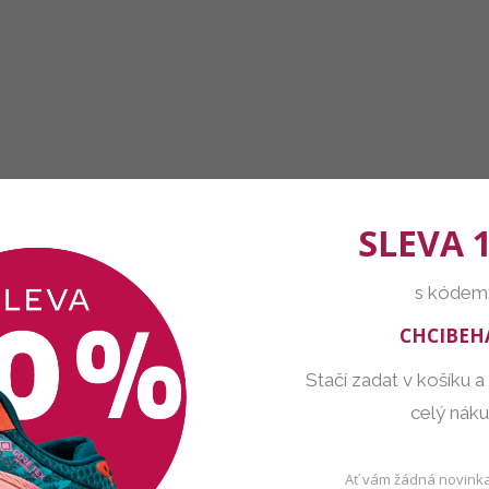
SLEVA 
s kódem
CHCIBEH
Stačí zadat v košíku a
celý nák
Ať vám žádná novinka