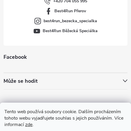
í
+420 704 055 995
Best4Run Přerov
best4run_bezecka_specialka
Best4Run Běžecká Speciálka
Facebook
Může se hodit
Tento web používá soubory cookie. Dalším procházením
tohoto webu vyjadřujete souhlas s jejich používáním. Více
informací
zde
.