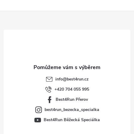
Z
á
p
a
t
info
@
best4run.cz
í
+420 704 055 995
Best4Run Přerov
best4run_bezecka_specialka
Best4Run Běžecká Speciálka