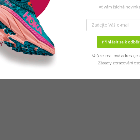
Ať vám žádná novinka
Přihlásit se k odbě
Vaše e-mailová adresa je 
Zásady zpracování os