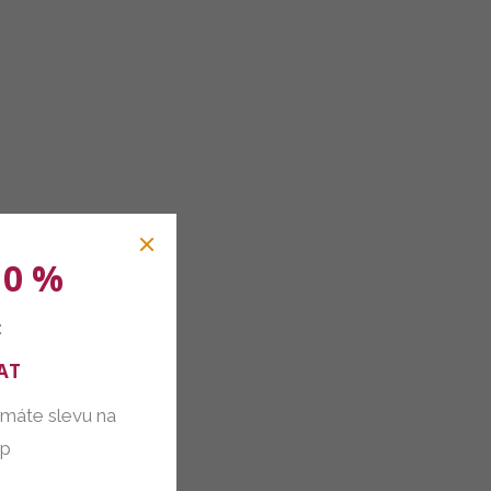
10 %
:
AT
 máte slevu na
up