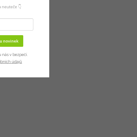
 neuteče 👇
ru novinek
u nás v bezpečí.
obních údajů