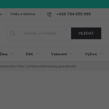
+420 704 055 995
ba
Vratky a reklamace
HLEDAT
Ženy
Děti
Vybavení
Výživa
Mizuno Neo Vista 2 pristine white healing opal dámské