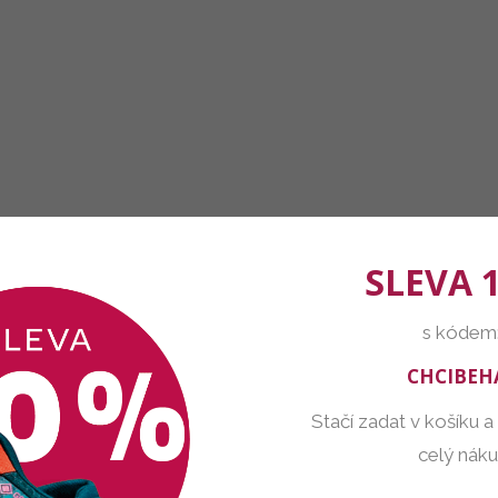
SLEVA 
s kódem
CHCIBEH
Stačí zadat v košíku a
celý nák