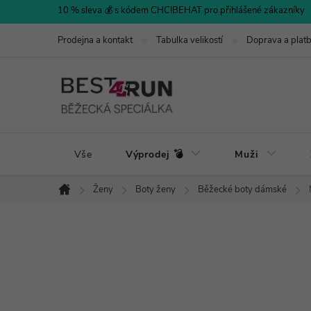
Přejít
10 % sleva 💰 s kódem CHCIBEHAT pro přihlášené zákazníky
na
Prodejna a kontakt
Tabulka velikostí
Doprava a plat
obsah
Vše
Výprodej 💣
Muži
Ženy
Boty ženy
Běžecké boty dámské
Domů