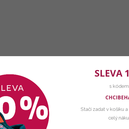
SLEVA 
s kódem
CHCIBEH
Stačí zadat v košíku a
celý nák