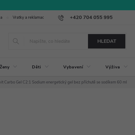
+420 704 055 995
ba
Vratky a reklamace
HLEDAT
Ženy
Děti
Vybavení
Výživa
vit Carbo Gel C2:1 Sodium energetický gel bez příchutě se sodíkem 60 ml