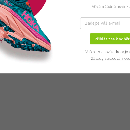
Ať vám žádná novinka
Přihlásit se k odbě
Vaše e-mailová adresa je 
Zásady zpracování os