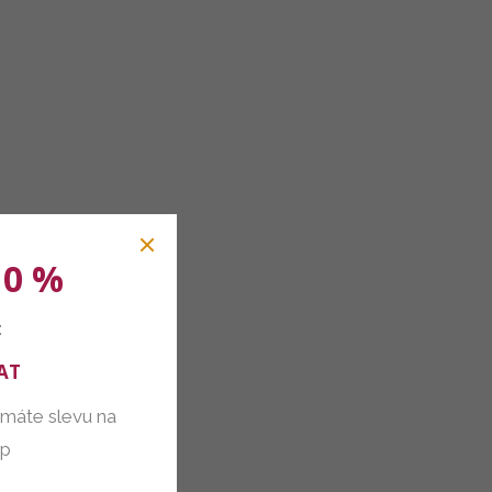
10 %
:
AT
 máte slevu na
up