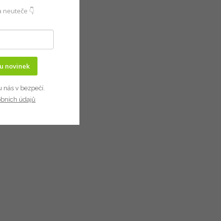
 neuteče 👇
ru novinek
u nás v bezpečí.
obních údajů