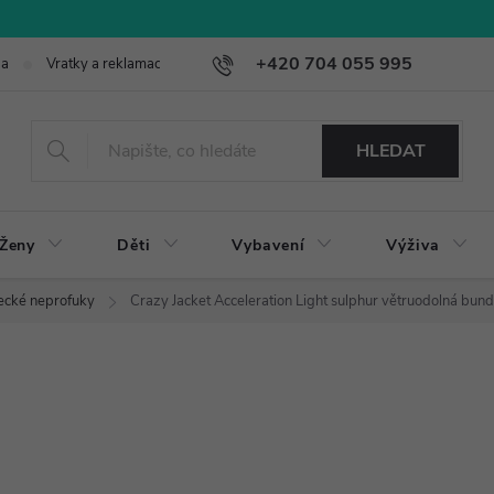
+420 704 055 995
ba
Vratky a reklamace
HLEDAT
Ženy
Děti
Vybavení
Výživa
ecké neprofuky
Crazy Jacket Acceleration Light sulphur větruodolná bun