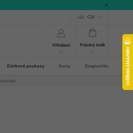
CZK
NÁKUPNÍ
KOŠÍK
Prázdný košík
Přihlášení
Dárkové poukazy
Kurzy
Diagnostika došlapu
da pánská