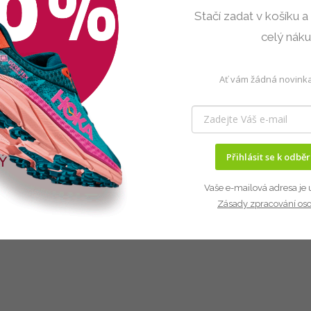
Stačí zadat v košíku a
celý nák
Ať vám žádná novinka
Přihlásit se k odbě
Vaše e-mailová adresa je 
Zásady zpracování os