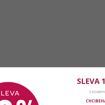
SLEVA 
s kódem
CHCIBEH