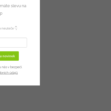
 máte slevu na
up
 neuteče 👇
ru novinek
u nás v bezpečí.
obních údajů