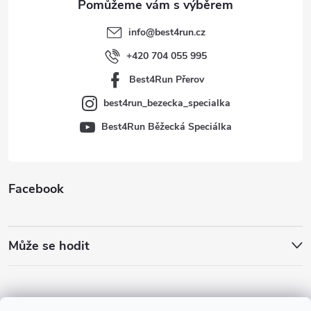
t
info
@
best4run.cz
í
+420 704 055 995
Best4Run Přerov
best4run_bezecka_specialka
Best4Run Běžecká Speciálka
Facebook
Může se hodit