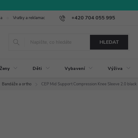
+420 704 055 995
ba
Vratky a reklamace
HLEDAT
Ženy
Děti
Vybavení
Výživa
Bandáže a ortho
CEP Mid Support Compression Knee Sleeve 2.0 black 