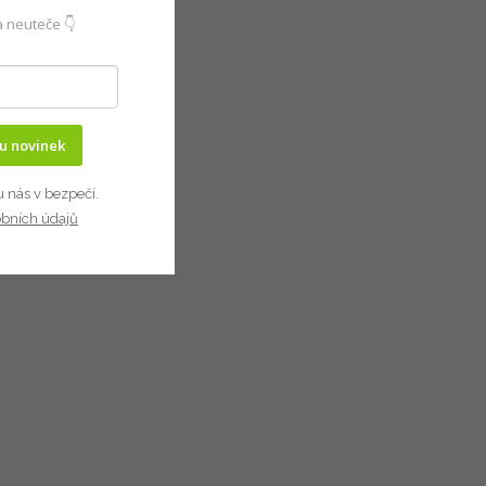
 neuteče 👇
ru novinek
u nás v bezpečí.
obních údajů