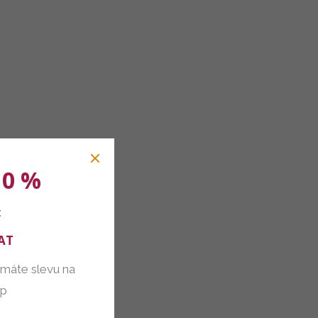
10 %
:
AT
 máte slevu na
up