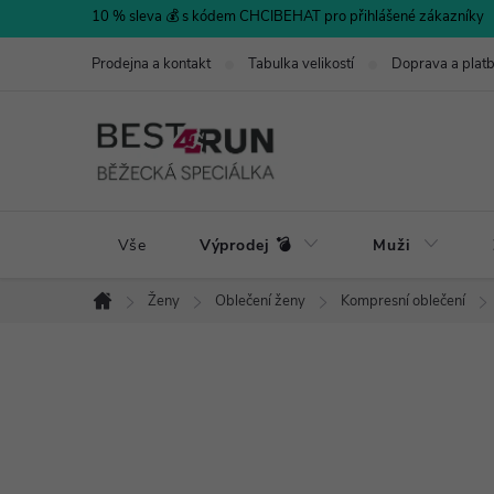
Přejít
10 % sleva 💰 s kódem CHCIBEHAT pro přihlášené zákazníky
na
Prodejna a kontakt
Tabulka velikostí
Doprava a plat
obsah
Vše
Výprodej 💣
Muži
Ženy
Oblečení ženy
Kompresní oblečení
Domů