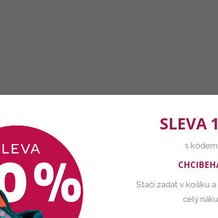
SLEVA 
s kódem
CHCIBEH
Stačí zadat v košíku a
celý nák