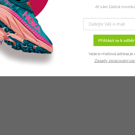
Ať vám žádná novinka
Přihlásit se k odbě
Vaše e-mailová adresa je 
Zásady zpracování os