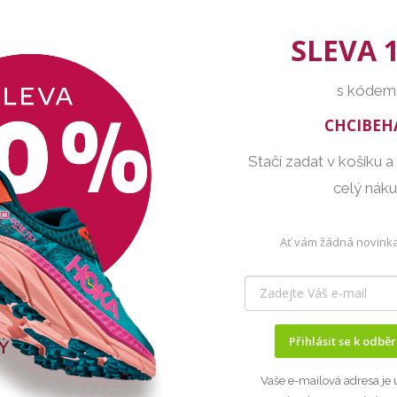
SLEVA 
s kódem
CHCIBEH
Stačí zadat v košíku a
celý nák
Ať vám žádná novinka
Přihlásit se k odbě
Vaše e-mailová adresa je 