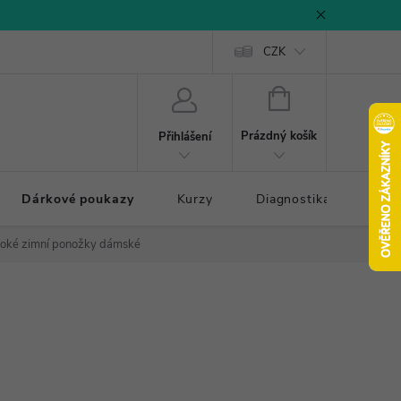
CZK
NÁKUPNÍ
KOŠÍK
Prázdný košík
Přihlášení
Dárkové poukazy
Kurzy
Diagnostika došlapu
soké zimní ponožky dámské