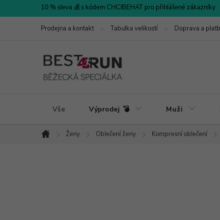
Přejít
10 % sleva 💰 s kódem CHCIBEHAT pro přihlášené zákazníky
na
Prodejna a kontakt
Tabulka velikostí
Doprava a plat
obsah
Vše
Výprodej 💣
Muži
Ženy
Oblečení ženy
Kompresní oblečení
Domů