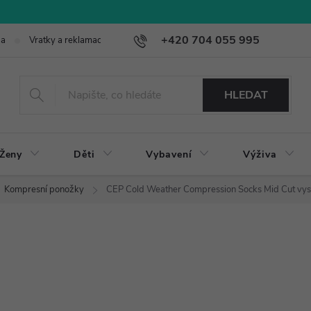
+420 704 055 995
ba
Vratky a reklamace
HLEDAT
Ženy
Děti
Vybavení
Výživa
Kompresní ponožky
CEP Cold Weather Compression Socks Mid Cut vy