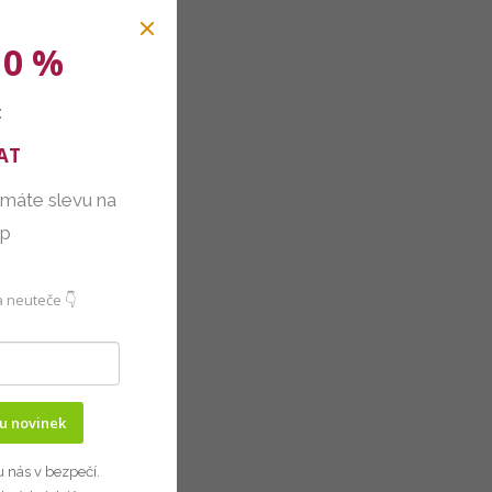
10 %
:
AT
 máte slevu na
up
 neuteče 👇
ru novinek
u nás v bezpečí.