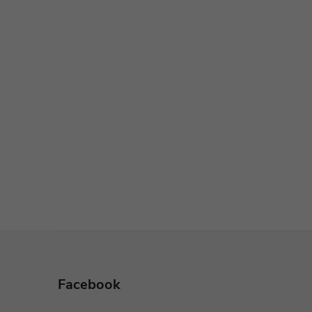
Z
á
Facebook