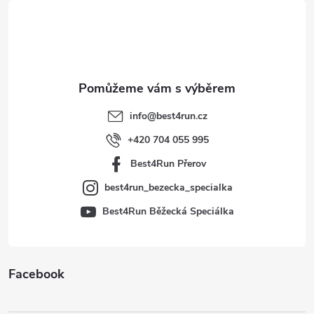
á
p
a
t
info
@
best4run.cz
í
+420 704 055 995
Best4Run Přerov
best4run_bezecka_specialka
Best4Run Běžecká Speciálka
Facebook