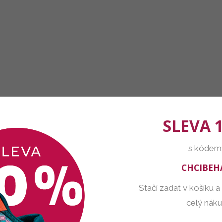
SLEVA 
s kódem
CHCIBEH
Stačí zadat v košíku a
celý nák