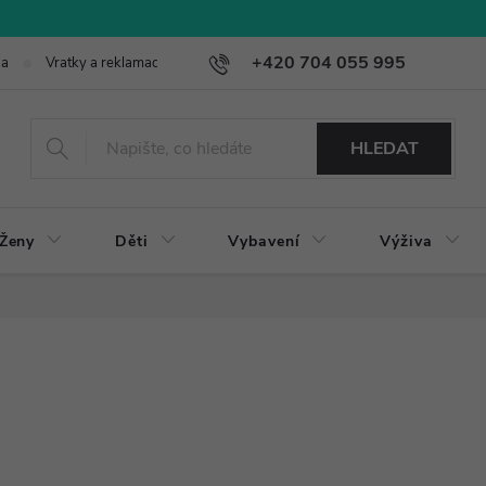
+420 704 055 995
ba
Vratky a reklamace
HLEDAT
Ženy
Děti
Vybavení
Výživa