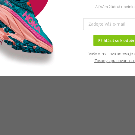
Ať vám žádná novinka
Přihlásit se k odbě
Vaše e-mailová adresa je 
Zásady zpracování os