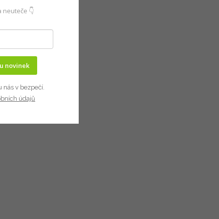
 neuteče 👇
ru novinek
u nás v bezpečí.
obních údajů