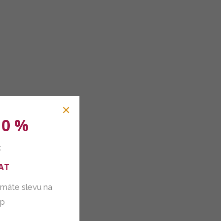
10 %
:
AT
 máte slevu na
up