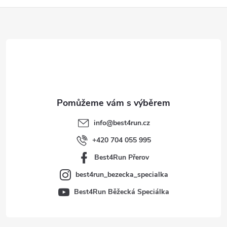
Z
á
p
a
t
info
@
best4run.cz
í
+420 704 055 995
Best4Run Přerov
best4run_bezecka_specialka
Best4Run Běžecká Speciálka