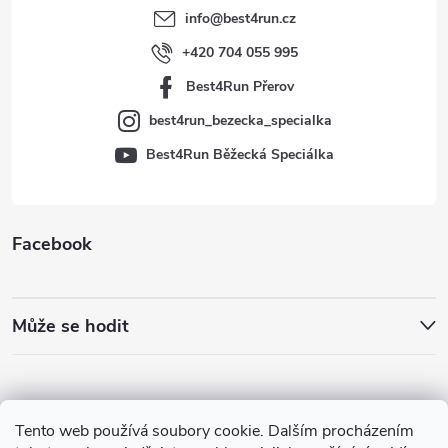
t
info
@
best4run.cz
í
+420 704 055 995
Best4Run Přerov
best4run_bezecka_specialka
Best4Run Běžecká Speciálka
Facebook
Může se hodit
Tento web používá soubory cookie. Dalším procházením